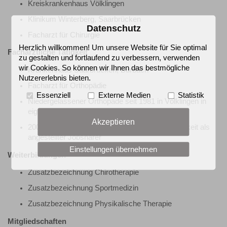
Kreiskrankenhaus Völklingen
Klinikum Winterberg, Saarbrücken
Datenschutz
Facharzt für Chirurgie
Herzlich willkommen! Um unsere Website für Sie optimal
Fachärztliche Tätigkeit
zu gestalten und fortlaufend zu verbessern, verwenden
wir Cookies. So können wir Ihnen das bestmögliche
Krankenhaus Saarbrücken, Burbach
Nutzererlebnis bieten.
Facharzt für Orthopädie
Essenziell
Externe Medien
Statistik
Niedergelassener Orthopäde seit 1981 in Völklingen in
eigener Praxis
Akzeptieren
2008 Übergabe der Praxis an Dr. Kern und Tätigkeit als
angestellter Jobsharer
Einstellungen übernehmen
Weiterbildungen
Zusatzbezeichnung Chirotherapie
Zusatzbezeichnung Sportmedizin
Zusatzbezeichnung Physikalische Therapie
Mitgliedschaften